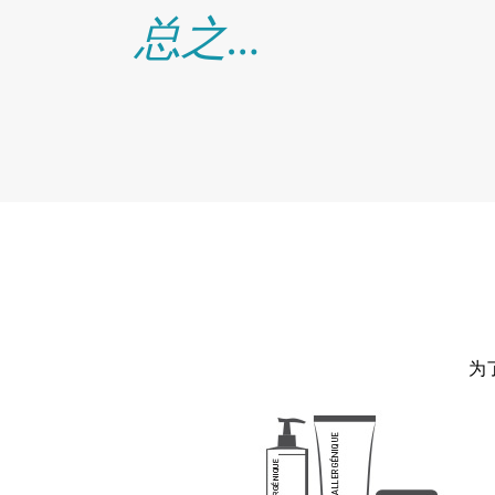
总之…
为