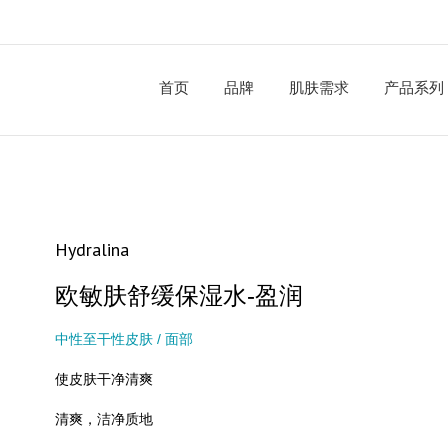
首页
品牌
肌肤需求
产品系列
Hydralina
欧敏肤舒缓保湿水-盈润
中性至干性皮肤 / 面部
使皮肤干净清爽
清爽，洁净质地