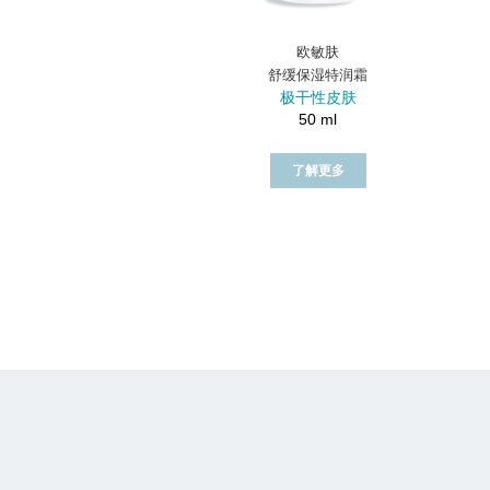
欧敏肤
舒缓保湿特润霜
极干性皮肤
50 ml
了解更多